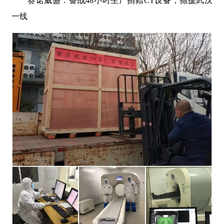
赛诺威盛：奋战48小时生产捐赠CT设备，驰援武汉
一线